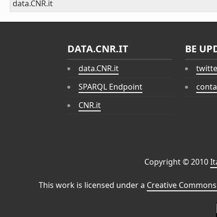
data.CNR.it
DATA.CNR.IT
BE UP
data.CNR.it
twitt
SPARQL Endpoint
conta
CNR.it
Copyright © 2010
I
This work is licensed under a
Creative Commons 