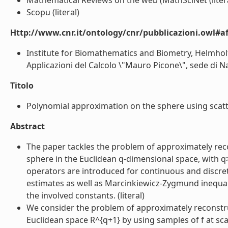
Mathematical Reviews on the web (MathSciNet (liter
Scopu (literal)
Http://www.cnr.it/ontology/cnr/pubblicazioni.owl#aff
Institute for Biomathematics and Biometry, Helmhol
Applicazioni del Calcolo \"Mauro Picone\", sede di Nap
Titolo
Polynomial approximation on the sphere using scatte
Abstract
The paper tackles the problem of approximately reco
sphere in the Euclidean q-dimensional space, with q
operators are introduced for continuous and discret
estimates as well as Marcinkiewicz-Zygmund inequalit
the involved constants. (literal)
We consider the problem of approximately reconstruc
Euclidean space R^{q+1} by using samples of f at scat