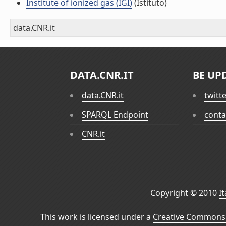
Institute of ionized gas (IGI)
(Istituto)
data.CNR.it
DATA.CNR.IT
BE UP
data.CNR.it
twitt
SPARQL Endpoint
conta
CNR.it
Copyright © 2010
I
This work is licensed under a
Creative Commons 