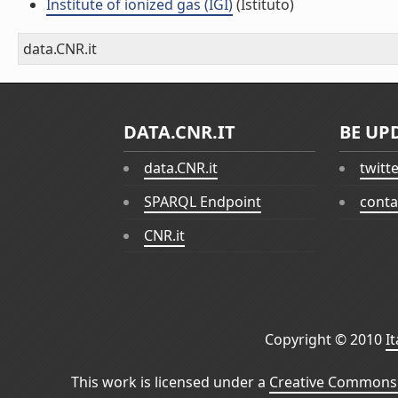
Institute of ionized gas (IGI)
(Istituto)
data.CNR.it
DATA.CNR.IT
BE UP
data.CNR.it
twitt
SPARQL Endpoint
conta
CNR.it
Copyright © 2010
I
This work is licensed under a
Creative Commons 