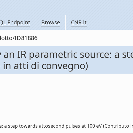
QL Endpoint
Browse
CNR.it
odotto/ID81886
 an IR parametric source: a s
 in atti di convegno)
a step towards attosecond pulses at 100 eV (Contributo in a