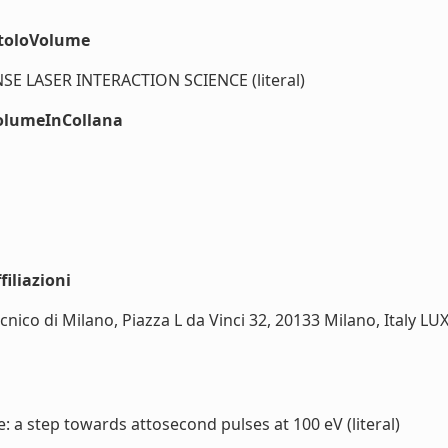
itoloVolume
 LASER INTERACTION SCIENCE (literal)
volumeInCollana
iliazioni
nico di Milano, Piazza L da Vinci 32, 20133 Milano, Italy L
 a step towards attosecond pulses at 100 eV (literal)