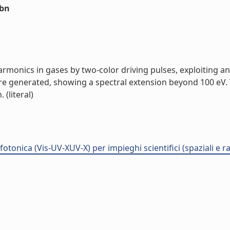
sbn
monics in gases by two-color driving pulses, exploiting an 
e generated, showing a spectral extension beyond 100 eV. T
(literal)
tonica (Vis-UV-XUV-X) per impieghi scientifici (spaziali e r