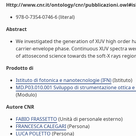
Http://www.cnr.it/ontology/cnr/pubblicazioni.owl#i
978-0-7354-0746-6 (literal)
Abstract
We investigated the generation of XUV high order har
carrier-envelope phase. Continuous XUV spectra wer
of attosecond science towards the soft-X rays region. 
Prodotto di
Istituto di fotonica e nanotecnologie (IFN)
(Istituto)
MD.P03.010.001 Sviluppo di strumentazione ottica e fo
(Modulo)
Autore CNR
FABIO FRASSETTO
(Unità di personale esterno)
FRANCESCA CALEGARI
(Persona)
LUCA POLETTO
(Persona)