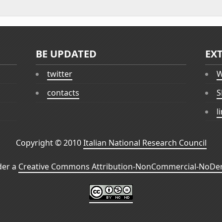
BE UPDATED
EX
twitter
W
contacts
S
l
Copyright © 2010
Italian National Research Council
der a
Creative Commons Attribution-NonCommercial-NoDeri