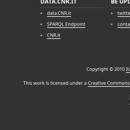
DATA.CNR.IT
BE UP
data.CNR.it
twitt
SPARQL Endpoint
conta
CNR.it
Copyright © 2010
I
This work is licensed under a
Creative Commons 