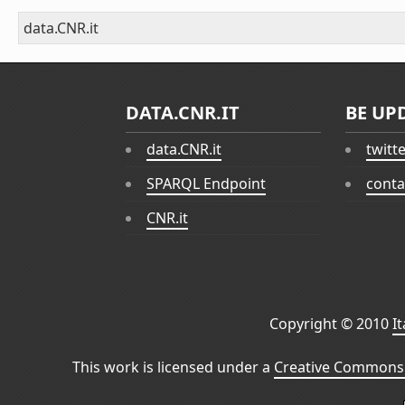
data.CNR.it
DATA.CNR.IT
BE UP
data.CNR.it
twitt
SPARQL Endpoint
conta
CNR.it
Copyright © 2010
I
This work is licensed under a
Creative Commons 