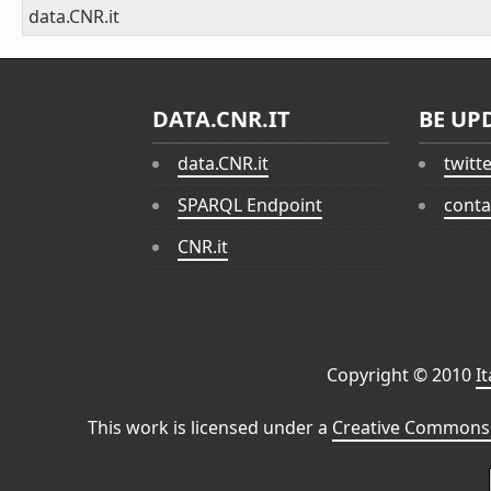
data.CNR.it
DATA.CNR.IT
BE UP
data.CNR.it
twitt
SPARQL Endpoint
conta
CNR.it
Copyright © 2010
I
This work is licensed under a
Creative Commons 