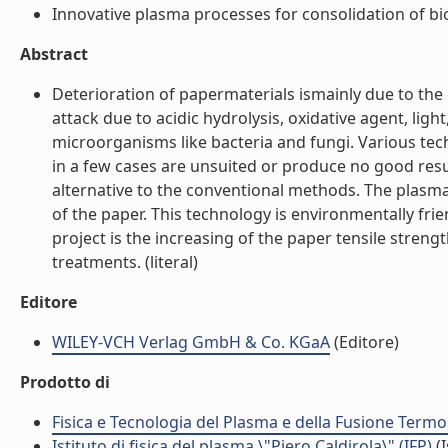
Innovative plasma processes for consolidation of bio
Abstract
Deterioration of papermaterials ismainly due to the 
attack due to acidic hydrolysis, oxidative agent, ligh
microorganisms like bacteria and fungi. Various tech
in a few cases are unsuited or produce no good resu
alternative to the conventional methods. The plasma
of the paper. This technology is environmentally frie
project is the increasing of the paper tensile stren
treatments. (literal)
Editore
WILEY-VCH Verlag GmbH & Co. KGaA
(Editore)
Prodotto di
Fisica e Tecnologia del Plasma e della Fusione Termo
Istituto di fisica del plasma \"Piero Caldirola\" (IFP)
(I