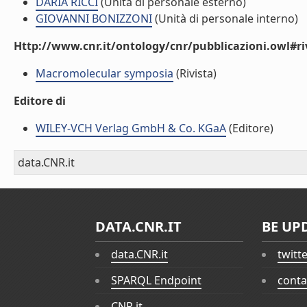
DARIA RICCI
(Unità di personale esterno)
GIOVANNI BONIZZONI
(Unità di personale interno)
Http://www.cnr.it/ontology/cnr/pubblicazioni.owl#ri
Macromolecular symposia
(Rivista)
Editore di
WILEY-VCH Verlag GmbH & Co. KGaA
(Editore)
data.CNR.it
DATA.CNR.IT
BE UP
data.CNR.it
twitt
SPARQL Endpoint
conta
CNR.it