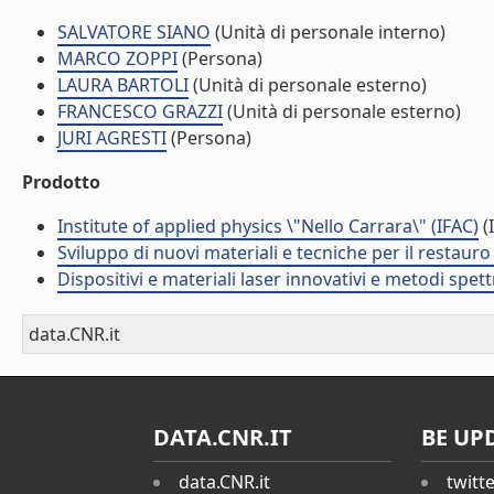
SALVATORE SIANO
(Unità di personale interno)
MARCO ZOPPI
(Persona)
LAURA BARTOLI
(Unità di personale esterno)
FRANCESCO GRAZZI
(Unità di personale esterno)
JURI AGRESTI
(Persona)
Prodotto
Institute of applied physics \"Nello Carrara\" (IFAC)
(I
Sviluppo di nuovi materiali e tecniche per il restauro
Dispositivi e materiali laser innovativi e metodi spe
data.CNR.it
DATA.CNR.IT
BE UP
data.CNR.it
twitt