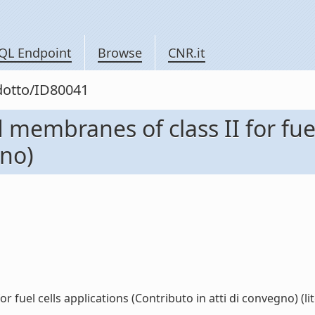
QL Endpoint
Browse
CNR.it
odotto/ID80041
embranes of class II for fuel 
gno)
uel cells applications (Contributo in atti di convegno) (lit