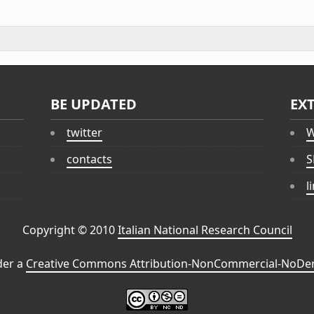
BE UPDATED
EX
twitter
W
contacts
S
l
Copyright © 2010
Italian National Research Council
der a
Creative Commons Attribution-NonCommercial-NoDeri