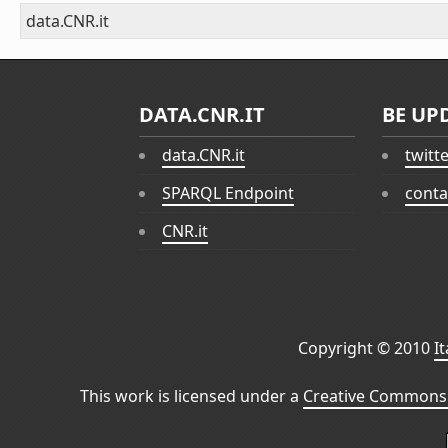
data.CNR.it
DATA.CNR.IT
BE UP
data.CNR.it
twitt
SPARQL Endpoint
conta
CNR.it
Copyright © 2010
I
This work is licensed under a
Creative Commons 