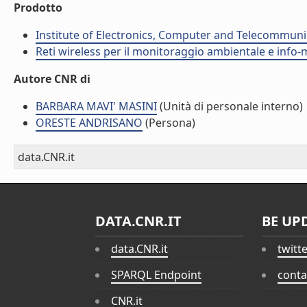
Prodotto
Institute of Electronics, Computer and Telecommunic
Reti wireless per il monitoraggio ambientale e info-m
Autore CNR di
BARBARA MAVI' MASINI
(Unità di personale interno)
ORESTE ANDRISANO
(Persona)
data.CNR.it
DATA.CNR.IT
BE UP
data.CNR.it
twitt
SPARQL Endpoint
conta
CNR.it