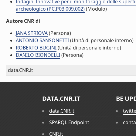
Indagini Innovative per il monitoraggio delle superfic
archeologico (PC.P03.009.002)
(Modulo)
Autore CNR di
JANA STRIOVA
(Persona)
ANTONIO SANSONETTI
(Unità di personale interno)
ROBERTO BUGINI
(Unità di personale interno)
DANILO BIONDELLI
(Persona)
data.CNR.it
DATA.CNR.IT
BE UP
data.CNR.it
twitt
SPARQL Endpoint
conta
CNR.it