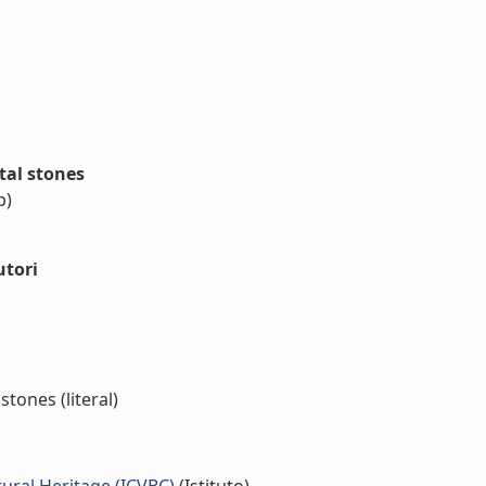
tal stones
p)
utori
tones (literal)