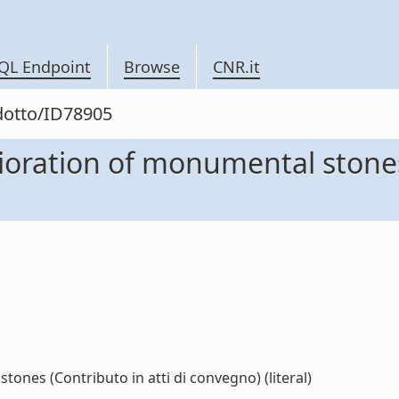
QL Endpoint
Browse
CNR.it
odotto/ID78905
oration of monumental stones 
nes (Contributo in atti di convegno) (literal)