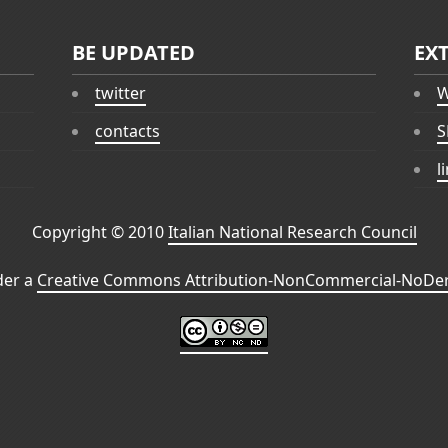
BE UPDATED
EX
twitter
W
contacts
S
l
Copyright © 2010
Italian National Research Council
der a
Creative Commons Attribution-NonCommercial-NoDeri