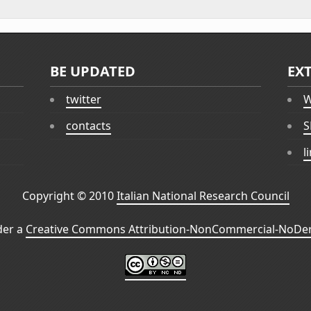
BE UPDATED
EX
twitter
W
contacts
S
l
Copyright © 2010
Italian National Research Council
der a
Creative Commons Attribution-NonCommercial-NoDeri