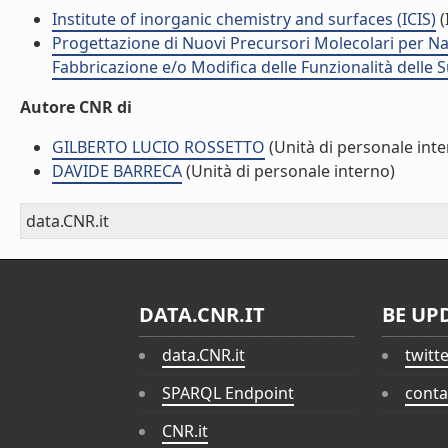
Institute of inorganic chemistry and surfaces (ICIS)
(
Progettazione di Nuovi Precursori Molecolari per N
Fabbricazione e/o Modifica delle Funzionalità delle 
Autore CNR di
GILBERTO LUCIO ROSSETTO
(Unità di personale inte
DAVIDE BARRECA
(Unità di personale interno)
data.CNR.it
DATA.CNR.IT
BE UP
data.CNR.it
twitt
SPARQL Endpoint
conta
CNR.it