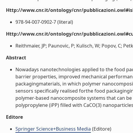
Http://www.cnr.it/ontology/cnr/pubblicazioni.owl#i
978-94-007-0902-7 (literal)
Http://www.cnr.it/ontology/cnr/pubblicazioni.owl#c
Reithmaier, JP; Paunovic, P; Kulisch, W; Popov, C; Petko
Abstract
Nowadays nanotechnologies applied to the food pack
barrier properties, improved mechanical performanc
packagingmaterials, in which polymer nanocomposit
sensors specifically realised forthe food packaging
polymer-based nanocomposite systems that can be use
polypropylene (iPP) filled with CaCO(3) nanoparticles 
Editore
Springer Science+Business Media
(Editore)