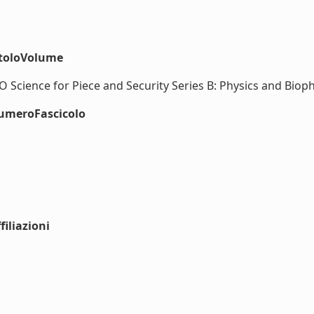
itoloVolume
cience for Piece and Security Series B: Physics and Biophys
numeroFascicolo
iliazioni