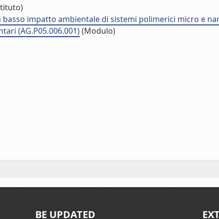
tituto)
o a basso impatto ambientale di sistemi polimerici micro e n
tari (AG.P05.006.001)
(Modulo)
BE UPDATED
EX