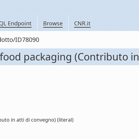
QL Endpoint
Browse
CNR.it
odotto/ID78090
ood packaging (Contributo in 
o in atti di convegno) (literal)