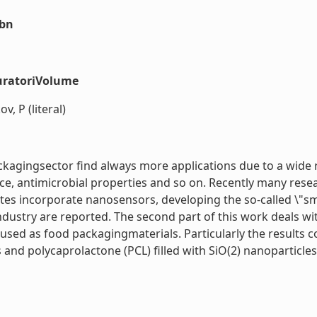
sbn
uratoriVolume
v, P (literal)
agingsector find always more applications due to a wide ra
e, antimicrobial properties and so on. Recently many rese
es incorporate nanosensors, developing the so-called \"
industry are reported. The second part of this work deals w
d as food packagingmaterials. Particularly the results con
and polycaprolactone (PCL) filled with SiO(2) nanoparticles. 