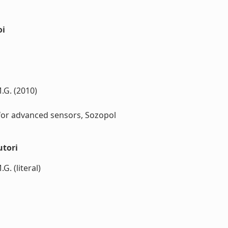
oi
M.G. (2010)
for advanced sensors, Sozopol
utori
.G. (literal)