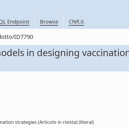
QL Endpoint
Browse
CNR.it
odotto/ID7790
dels in designing vaccination 
ion strategies (Articolo in rivista) (literal)