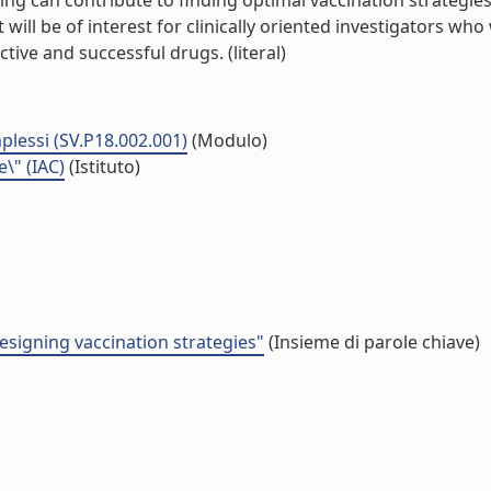
 can contribute to finding optimal vaccination strategies
 will be of interest for clinically oriented investigators wh
ive and successful drugs. (literal)
plessi (SV.P18.002.001)
(Modulo)
e\" (IAC)
(Istituto)
esigning vaccination strategies"
(Insieme di parole chiave)