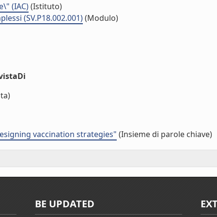
e\" (IAC)
(Istituto)
plessi (SV.P18.002.001)
(Modulo)
vistaDi
ta)
esigning vaccination strategies"
(Insieme di parole chiave)
BE UPDATED
EX