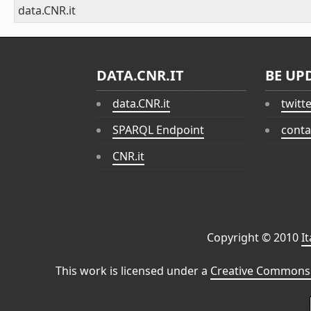
data.CNR.it
DATA.CNR.IT
BE UP
data.CNR.it
twitt
SPARQL Endpoint
conta
CNR.it
Copyright © 2010
I
This work is licensed under a
Creative Commons 