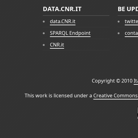
DATA.CNR.IT
BE UP
data.CNR.it
twitt
SPARQL Endpoint
conta
CNR.it
Copyright © 2010
I
This work is licensed under a
Creative Commons 