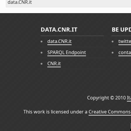
data.CNR.it
DATA.CNR.IT
BE UP
data.CNR.it
twitt
SPARQL Endpoint
conta
CNR.it
Copyright © 2010
I
This work is licensed under a
Creative Commons 