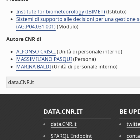
Institute for biometeorology (IBIMET)
(Istituto)
Sistemi di supporto alle decisioni per una gestione so
(AG.P04.031.001)
(Modulo)
Autore CNR di
ALFONSO CRISCI
(Unità di personale interno)
MASSIMILIANO PASQUI
(Persona)
MARINA BALDI
(Unità di personale interno)
data.CNR.it
DATA.CNR.IT
BE UP
data.CNR.it
twitt
SPARQL Endpoint
conta