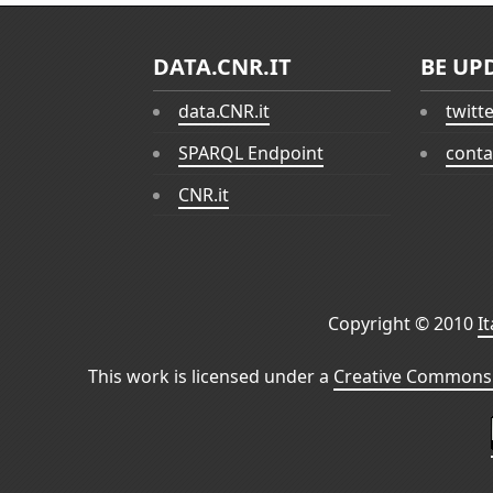
DATA.CNR.IT
BE UP
data.CNR.it
twitt
SPARQL Endpoint
conta
CNR.it
Copyright © 2010
I
This work is licensed under a
Creative Commons 