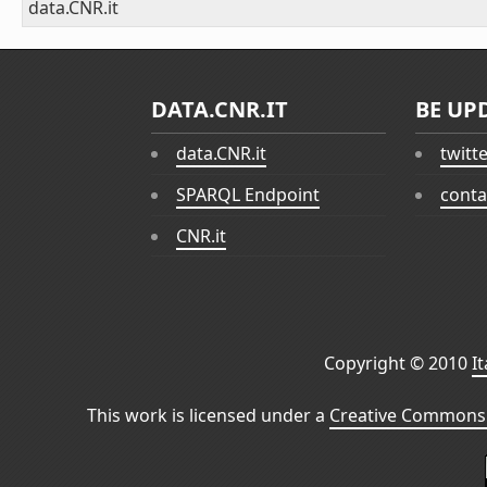
data.CNR.it
DATA.CNR.IT
BE UP
data.CNR.it
twitt
SPARQL Endpoint
conta
CNR.it
Copyright © 2010
I
This work is licensed under a
Creative Commons 