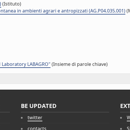
)
(Istituto)
ontanea in ambienti agrari e antropizzati (AG.P04.035.001)
(
od Laboratory LABAGRO"
(Insieme di parole chiave)
BE UPDATED
EX
twitter
W
contacts
S