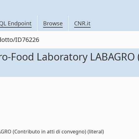
QL Endpoint
Browse
CNR.it
odotto/ID76226
o-Food Laboratory LABAGRO (Co
O (Contributo in atti di convegno) (literal)