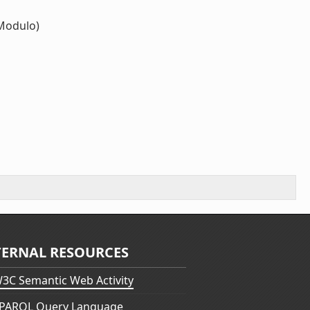
Modulo)
TERNAL RESOURCES
3C Semantic Web Activity
PARQL Query Language