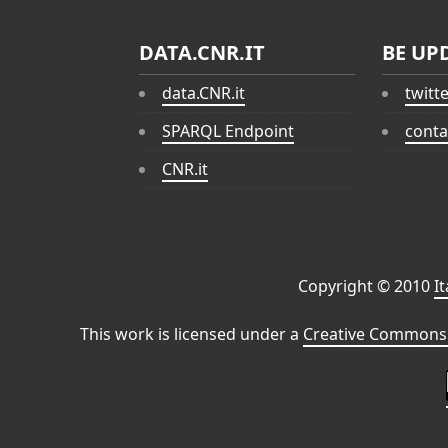
DATA.CNR.IT
BE UP
data.CNR.it
twitt
SPARQL Endpoint
conta
CNR.it
Copyright © 2010
I
This work is licensed under a
Creative Commons 