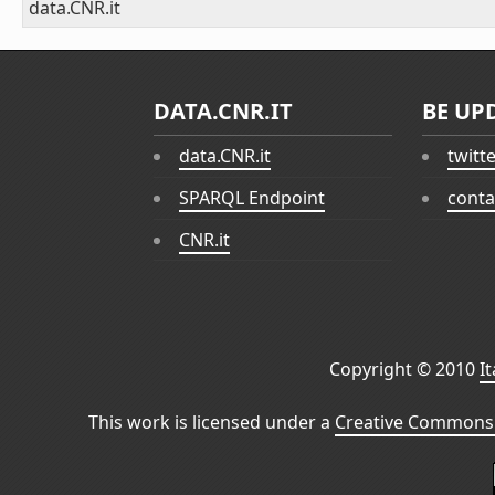
data.CNR.it
DATA.CNR.IT
BE UP
data.CNR.it
twitt
SPARQL Endpoint
conta
CNR.it
Copyright © 2010
I
This work is licensed under a
Creative Commons 