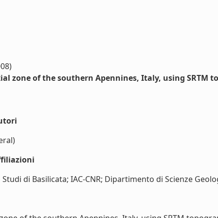
008)
ial zone of the southern Apennines, Italy, using SRTM 
utori
eral)
iliazioni
tudi di Basilicata; IAC-CNR; Dipartimento di Scienze Geologic