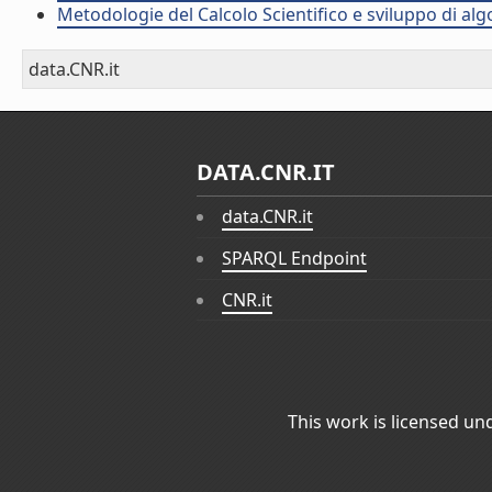
Metodologie del Calcolo Scientifico e sviluppo di alg
data.CNR.it
DATA.CNR.IT
data.CNR.it
SPARQL Endpoint
CNR.it
This work is licensed un