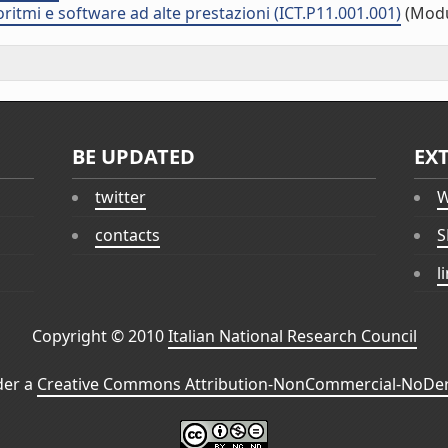
oritmi e software ad alte prestazioni (ICT.P11.001.001)
(Modu
BE UPDATED
EX
twitter
W
contacts
S
l
Copyright © 2010
Italian National Research Council
der a
Creative Commons Attribution-NonCommercial-NoDeri