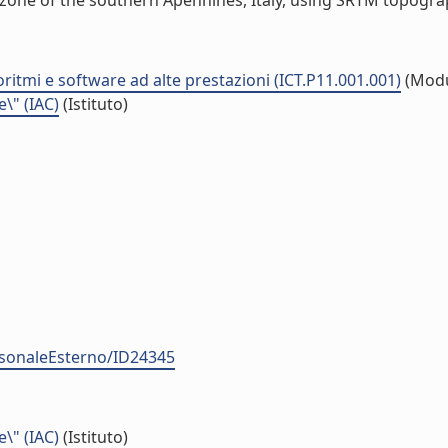
zone of the southern Apennines, Italy, using SRTM topograph
oritmi e software ad alte prestazioni (ICT.P11.001.001)
(Modu
e\" (IAC)
(Istituto)
ersonaleEsterno/ID24345
e\" (IAC)
(Istituto)