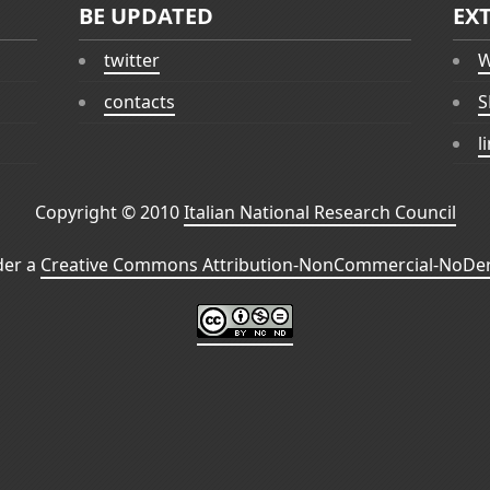
BE UPDATED
EX
twitter
W
contacts
S
l
Copyright © 2010
Italian National Research Council
der a
Creative Commons Attribution-NonCommercial-NoDeri