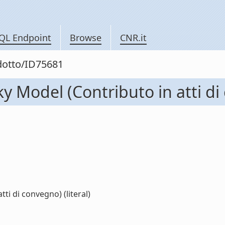
QL Endpoint
Browse
CNR.it
odotto/ID75681
 Model (Contributo in atti di
i di convegno) (literal)