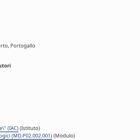
rto, Portogallo
utori
e\" (IAC)
(Istituto)
ogici (MD.P02.002.001)
(Modulo)