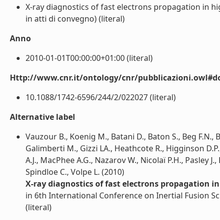
X-ray diagnostics of fast electrons propagation in 
in atti di convegno) (literal)
Anno
2010-01-01T00:00:00+01:00 (literal)
Http://www.cnr.it/ontology/cnr/pubblicazioni.owl#d
10.1088/1742-6596/244/2/022027 (literal)
Alternative label
Vauzour B., Koenig M., Batani D., Baton S., Beg F.N., 
Galimberti M., Gizzi LA., Heathcote R., Higginson D.P.,
A.J., MacPhee A.G., Nazarov W., Nicolaï P.H., Pasley J., 
Spindloe C., Volpe L. (2010)
X-ray diagnostics of fast electrons propagation i
in 6th International Conference on Inertial Fusion S
(literal)