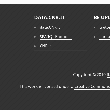
DATA.CNR.IT
BE UP
data.CNR.it
twitt
SPARQL Endpoint
conta
CNR.it
Copyright © 2010
I
This work is licensed under a
Creative Commons 