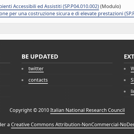
enti Accessibili ed Assistiti (SP.P04.010.002)
(Modulo)
ne per una costruzione sicura e di elevate prestazioni (SP.
BE UPDATED
EX
twitter
W
contacts
S
l
Copyright © 2010
Italian National Research Council
der a
Creative Commons Attribution-NonCommercial-NoDeri