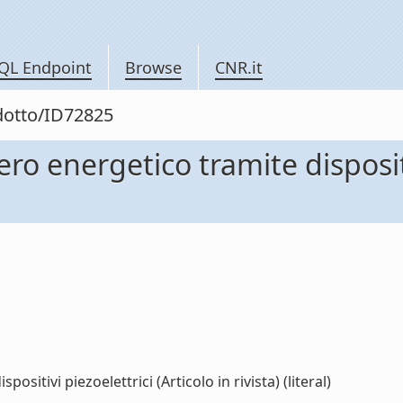
QL Endpoint
Browse
CNR.it
odotto/ID72825
ero energetico tramite dispositi
sitivi piezoelettrici (Articolo in rivista) (literal)