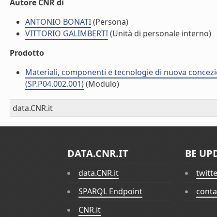
Autore CNR di
ANTONIO BONATI
(Persona)
VITTORIO GALIMBERTI
(Unità di personale interno)
Prodotto
Materiali, componenti e tecnologie di nuova concezi
(SP.P04.002.001)
(Modulo)
data.CNR.it
DATA.CNR.IT
BE UP
data.CNR.it
twitt
SPARQL Endpoint
conta
CNR.it