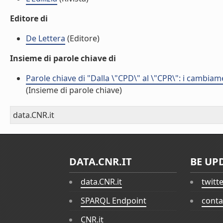
Editore di
De Lettera
(Editore)
Insieme di parole chiave di
Parole chiave di "Dalla \"CPD\" al \"CPR\": i cambiame
(Insieme di parole chiave)
data.CNR.it
DATA.CNR.IT
BE UP
data.CNR.it
twitt
SPARQL Endpoint
conta
CNR.it