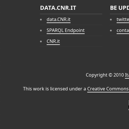
DATA.CNR.IT
BE UP
data.CNR.it
twitt
SPARQL Endpoint
conta
CNR.it
Copyright © 2010
I
This work is licensed under a
Creative Commons 