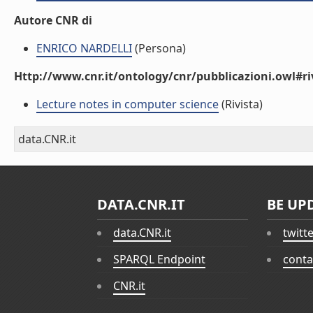
Autore CNR di
ENRICO NARDELLI
(Persona)
Http://www.cnr.it/ontology/cnr/pubblicazioni.owl#ri
Lecture notes in computer science
(Rivista)
data.CNR.it
DATA.CNR.IT
BE UP
data.CNR.it
twitt
SPARQL Endpoint
conta
CNR.it