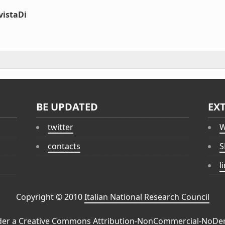
vistaDi
BE UPDATED
EX
twitter
W
contacts
S
l
Copyright © 2010
Italian National Research Council
der a
Creative Commons Attribution-NonCommercial-NoDeri