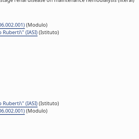
-stage renal disease on maintenance hemodialysis (literal)
06.002.001)
(Modulo)
o Ruberti\" (IASI)
(Istituto)
o Ruberti\" (IASI)
(Istituto)
06.002.001)
(Modulo)