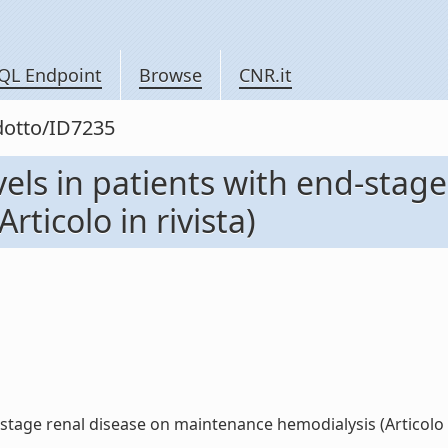
QL Endpoint
Browse
CNR.it
odotto/ID7235
els in patients with end-stage
ticolo in rivista)
stage renal disease on maintenance hemodialysis (Articolo in 