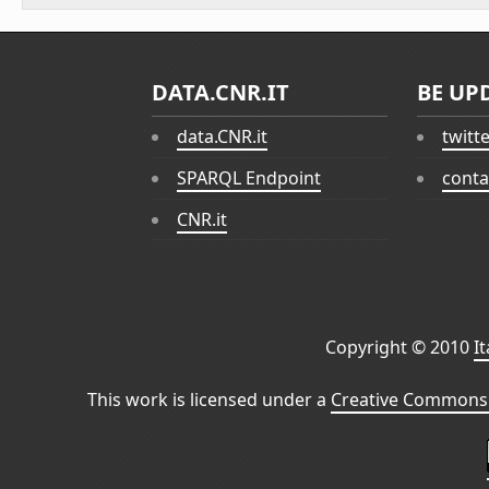
DATA.CNR.IT
BE UP
data.CNR.it
twitt
SPARQL Endpoint
conta
CNR.it
Copyright © 2010
I
This work is licensed under a
Creative Commons 