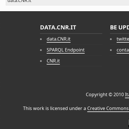
data.CNR.it
DATA.CNR.IT
BE UP
data.CNR.it
twitt
SPARQL Endpoint
conta
CNR.it
Copyright © 2010
I
This work is licensed under a
Creative Commons 