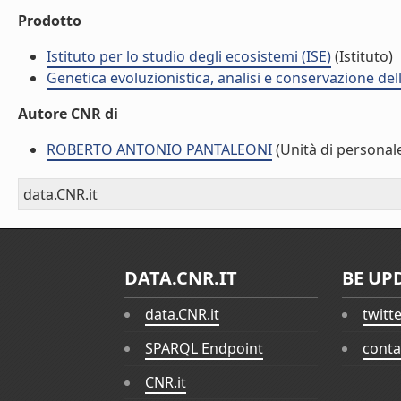
Prodotto
Istituto per lo studio degli ecosistemi (ISE)
(Istituto)
Genetica evoluzionistica, analisi e conservazione del
Autore CNR di
ROBERTO ANTONIO PANTALEONI
(Unità di personal
data.CNR.it
DATA.CNR.IT
BE UP
data.CNR.it
twitt
SPARQL Endpoint
conta
CNR.it