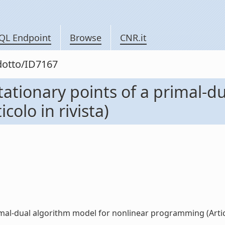
QL Endpoint
Browse
CNR.it
odotto/ID7167
ationary points of a primal-d
olo in rivista)
al-dual algorithm model for nonlinear programming (Articolo 