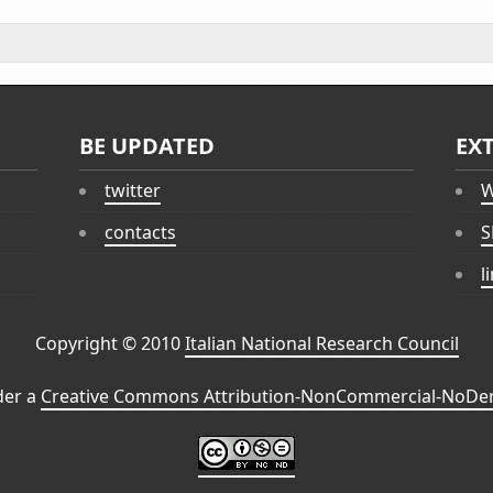
BE UPDATED
EX
twitter
W
contacts
S
l
Copyright © 2010
Italian National Research Council
der a
Creative Commons Attribution-NonCommercial-NoDeri