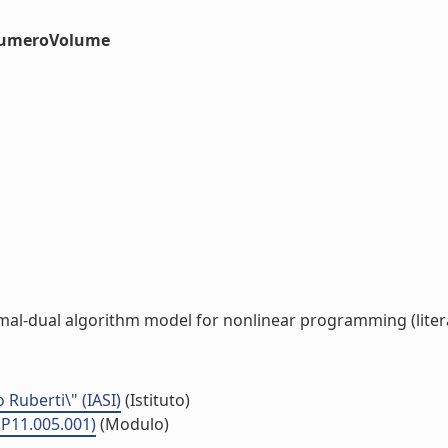
#numeroVolume
mal-dual algorithm model for nonlinear programming (liter
o Ruberti\" (IASI)
(Istituto)
.P11.005.001)
(Modulo)