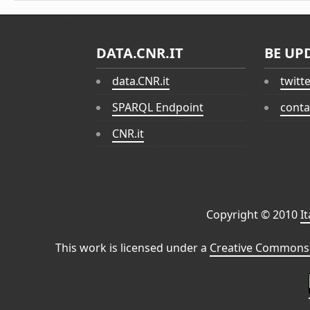
DATA.CNR.IT
BE UP
data.CNR.it
twitt
SPARQL Endpoint
conta
CNR.it
Copyright © 2010
I
This work is licensed under a
Creative Commons 