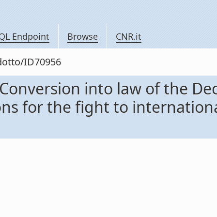
QL Endpoint
Browse
CNR.it
odotto/ID70956
 Conversion into law of the Dec
s for the fight to internationa