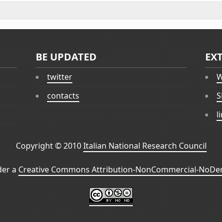
BE UPDATED
EX
twitter
W
contacts
S
l
Copyright © 2010
Italian National Research Council
der a
Creative Commons Attribution-NonCommercial-NoDeri