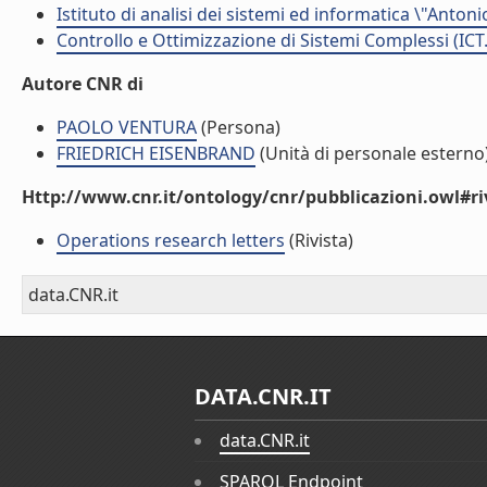
Istituto di analisi dei sistemi ed informatica \"Antoni
Controllo e Ottimizzazione di Sistemi Complessi (ICT
Autore CNR di
PAOLO VENTURA
(Persona)
FRIEDRICH EISENBRAND
(Unità di personale esterno
Http://www.cnr.it/ontology/cnr/pubblicazioni.owl#ri
Operations research letters
(Rivista)
data.CNR.it
DATA.CNR.IT
data.CNR.it
SPARQL Endpoint