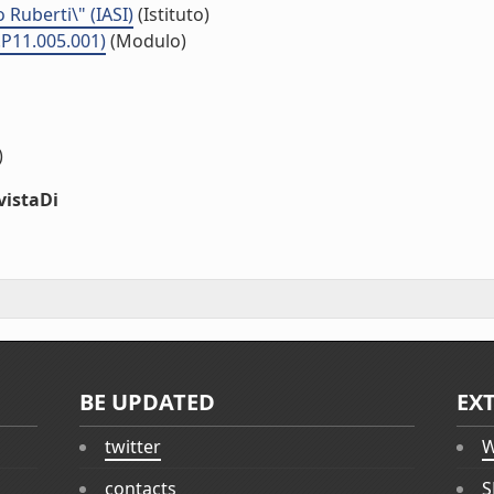
o Ruberti\" (IASI)
(Istituto)
.P11.005.001)
(Modulo)
)
vistaDi
BE UPDATED
EX
twitter
W
contacts
S