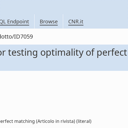
QL Endpoint
Browse
CNR.it
odotto/ID7059
 testing optimality of perfect
fect matching (Articolo in rivista) (literal)