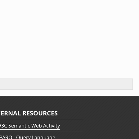
TERNAL RESOURCES
3C Semantic Web Activity
PARQL Query Language