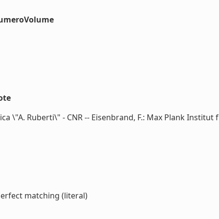
#numeroVolume
ote
tica \"A. Ruberti\" - CNR -- Eisenbrand, F.: Max Plank Institu
rfect matching (literal)