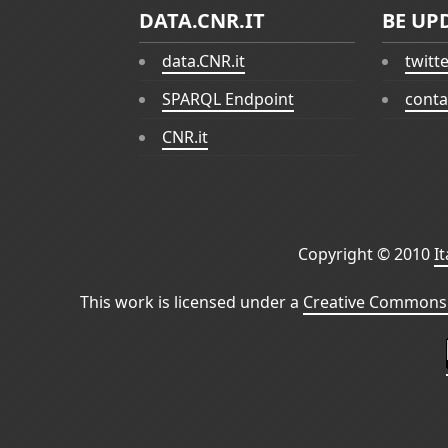
DATA.CNR.IT
BE UP
data.CNR.it
twitt
SPARQL Endpoint
conta
CNR.it
Copyright © 2010
I
This work is licensed under a
Creative Commons 