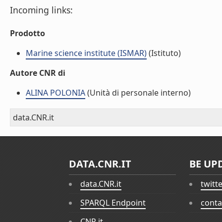
Incoming links:
Prodotto
Marine science institute (ISMAR)
(Istituto)
Autore CNR di
ALINA POLONIA
(Unità di personale interno)
data.CNR.it
DATA.CNR.IT
BE UP
data.CNR.it
twitt
SPARQL Endpoint
conta
CNR.it