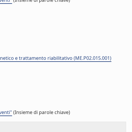
venti"
(Insieme di parole chiave)
netico e trattamento riabilitativo (ME.P02.015.001)
venti"
(Insieme di parole chiave)