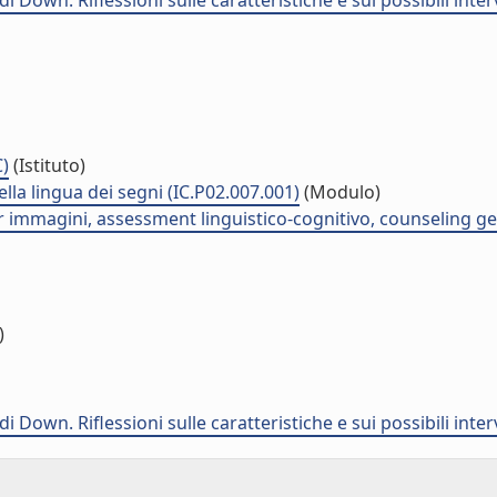
own. Riflessioni sulle caratteristiche e sui possibili inter
C)
(Istituto)
nella lingua dei segni (IC.P02.007.001)
(Modulo)
r immagini, assessment linguistico-cognitivo, counseling ge
)
own. Riflessioni sulle caratteristiche e sui possibili inter