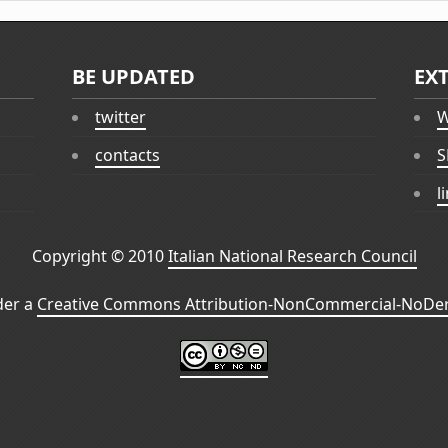
BE UPDATED
EX
twitter
W
contacts
S
l
Copyright © 2010
Italian National Research Council
der a
Creative Commons Attribution-NonCommercial-NoDeri