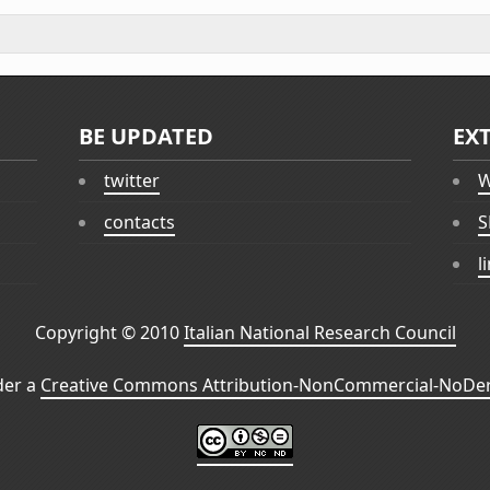
BE UPDATED
EX
twitter
W
contacts
S
l
Copyright © 2010
Italian National Research Council
der a
Creative Commons Attribution-NonCommercial-NoDeri