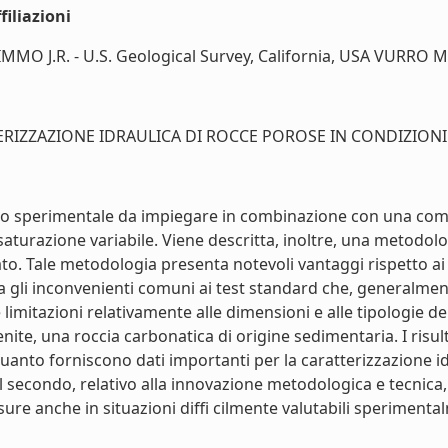
iliazioni
MMO J.R. - U.S. Geological Survey, California, USA VURRO M. - 
IZZAZIONE IDRAULICA DI ROCCE POROSE IN CONDIZIONI DI
o sperimentale da impiegare in combinazione con una comun
i saturazione variabile. Viene descritta, inoltre, una metod
ato. Tale metodologia presenta notevoli vantaggi rispetto a
era gli inconvenienti comuni ai test standard che, generalme
 limitazioni relativamente alle dimensioni e alle tipologie de
nite, una roccia carbonatica di origine sedimentaria. I risu
in quanto forniscono dati importanti per la caratterizzazione i
il secondo, relativo alla innovazione metodologica e tecnic
sure anche in situazioni diffi cilmente valutabili speriment