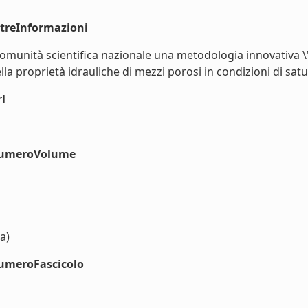
ltreInformazioni
lla comunità scientifica nazionale una metodologia innovati
la proprietà idrauliche di mezzi porosi in condizioni di satur
l
#numeroVolume
a)
numeroFascicolo