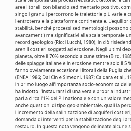
scale temporali dai processi eustatici, tettonici e cl
aree litorali, con bilancio sedimentario positivo, com
singoli granuli percorrono le traiettorie più varie e
l'entroterra e la piattaforma continentale. L'equilibr
stabilità, benché processi sedimentologici possono 
avanzamenti) ma significativi alla scala temporale 
record geologico (Ricci Lucchi, 1980), in ciò risieden
arenili costieri soggetti ad erosione. Negli ultimi d
pianeta, oltre il 70% secondo alcune stime (Bird, 1985
delle spiagge italiane è in erosione mentre solo il 
fanno ovviamente eccezione i litorali della Puglia che
(ENEA 1986; Dal Cin e Simeoni, 1987; Caldara et al., 1
in primo luogo all'importanza socio-economica delle a
ha indotto l'instaurarsi di una vera e propria industr
pari a circa l'1% del Pil nazionale e con un valore med
anche questioni di tipo geo-ambientale, quali la per
l'incremento della salinizazzione di acquiferi costie
domanda di interventi per la stabilizzazione degli ar
restauro. In questa nota vengono delineate alcune str