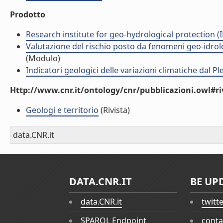
Prodotto
Research institute for geo-hydrological protection (I
Valutazione del rischio posto da fenomeni geo-idrolog
(Modulo)
Indicatori geologici delle variazioni climatiche dal P
Http://www.cnr.it/ontology/cnr/pubblicazioni.owl#ri
Geologi e territorio
(Rivista)
data.CNR.it
DATA.CNR.IT
BE UP
data.CNR.it
twitt
SPARQL Endpoint
conta