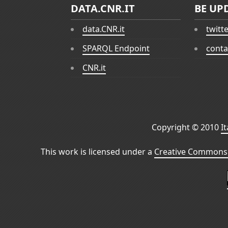
DATA.CNR.IT
BE UP
data.CNR.it
twitt
SPARQL Endpoint
conta
CNR.it
Copyright © 2010
I
This work is licensed under a
Creative Commons 